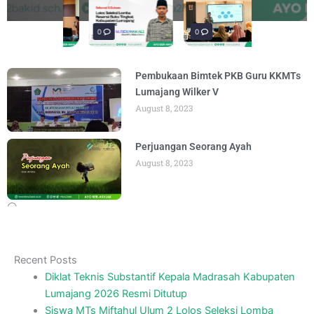
materi “Pengembangan Ekosistem
penguatan materi bertajuk "Praktik Baik
penguatan materi "Re-Branding
materi Literasi Digital yang
materi “Pengembangan Ekosistem
penguatan materi bertajuk "Praktik Baik
BY
BY
BY
BY
BY
BY
ADMIN
ADMIN
ADMIN
ADMIN
ADMIN
ADMIN
AUGUST 6, 2026
AUGUST 6, 2026
AUGUST 5, 2026
AUGUST 5, 2026
AUGUST 6, 2026
AUGUST 6, 2026
Madrasah" pada
BY
ADMIN
AUGUST 4, 2026
0
0
0
Pembukaan Bimtek PKB Guru KKMTs
Lumajang Wilker V
August 8, 2023
Perjuangan Seorang Ayah
August 8, 2023
Recent Posts
Diklat Teknis Substantif Kepala Madrasah Kabupaten
Lumajang 2026 Resmi Ditutup
Siswa MTs Miftahul Ulum 2 Lolos Seleksi Lomba