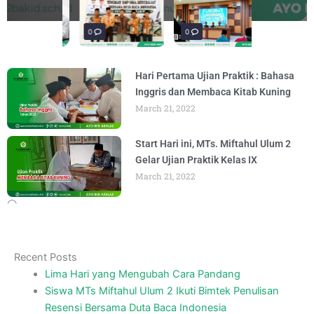
materi “Pengembangan Ekosistem
penguatan materi bertajuk "Praktik Baik
penguatan materi "Re-Branding
materi Literasi Digital yang
BY
BY
BY
BY
ADMIN
ADMIN
ADMIN
ADMIN
AUGUST 6, 2026
AUGUST 6, 2026
AUGUST 5, 2026
AUGUST 5, 2026
Madrasah" pada
BY
ADMIN
AUGUST 4, 2026
0
0
0
Hari Pertama Ujian Praktik : Bahasa
Inggris dan Membaca Kitab Kuning
March 21, 2022
Start Hari ini, MTs. Miftahul Ulum 2
Gelar Ujian Praktik Kelas IX
March 21, 2022
Recent Posts
Lima Hari yang Mengubah Cara Pandang
Siswa MTs Miftahul Ulum 2 Ikuti Bimtek Penulisan
Resensi Bersama Duta Baca Indonesia