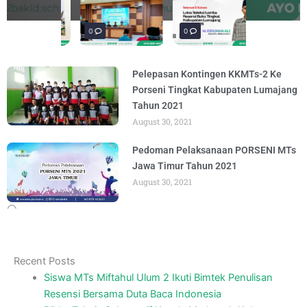
materi “Pengembangan Ekosistem
penguatan materi bertajuk "Praktik Baik
penguatan materi "Re-Branding
materi Literasi Digital yang
materi “Pengembangan Ekosistem
BY
BY
BY
BY
BY
ADMIN
ADMIN
ADMIN
ADMIN
ADMIN
AUGUST 6, 2026
AUGUST 6, 2026
AUGUST 5, 2026
AUGUST 5, 2026
AUGUST 6, 2026
Madrasah" pada
BY
ADMIN
AUGUST 4, 2026
0
0
0
Pelepasan Kontingen KKMTs-2 Ke
Porseni Tingkat Kabupaten Lumajang
Tahun 2021
August 30, 2021
Pedoman Pelaksanaan PORSENI MTs
Jawa Timur Tahun 2021
August 30, 2021
Recent Posts
Siswa MTs Miftahul Ulum 2 Ikuti Bimtek Penulisan
Resensi Bersama Duta Baca Indonesia