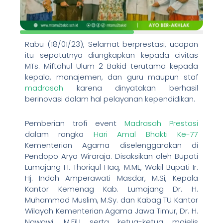
Rabu (18/01/23), Selamat berprestasi, ucapan
itu sepatutnya diungkapkan kepada civitas
MTs. Miftahul Ulum 2 Bakid terutama kepada
kepala, manajemen, dan guru maupun staf
madrasah
karena dinyatakan berhasil
berinovasi dalam hal pelayanan kependidikan.
Pemberian trofi event
Madrasah Prestasi
dalam rangka
Hari Amal Bhakti Ke-77
Kementerian Agama diselenggarakan di
Pendopo Arya Wiraraja. Disaksikan oleh Bupati
Lumajang H. Thoriqul Haq, M.ML, Wakil Bupati Ir.
Hj. Indah Amperawati Masdar, M.Si, Kepala
Kantor Kemenag Kab. Lumajang Dr. H.
Muhammad Muslim, M.Sy. dan Kabag TU Kantor
Wilayah Kementerian Agama Jawa Timur, Dr. H.
Nawawi, M.Fil.I serta ketua-ketua majelis