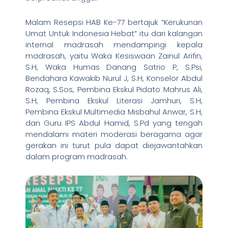
Malam Resepsi HAB Ke-77 bertajuk “Kerukunan
Umat Untuk Indonesia Hebat” itu dari kalangan
internal madrasah mendampingi kepala
madrasah, yaitu Waka Kesiswaan Zainul Arifin,
S.H, Waka Humas Danang Satrio P, S.Psi,
Bendahara Kawakib Nurul J, S.H, Konselor Abdul
Rozaq, S.Sos, Pembina Ekskul Pidato Mahrus Ali,
S.H, Pembina Ekskul Literasi Jamhuri, S.H,
Pembina Ekskul Multimedia Misbahul Anwar, S.H,
dan Guru IPS Abdul Hamid, S.Pd yang tengah
mendalami materi moderasi beragama agar
gerakan ini turut pula dapat diejawantahkan
dalam program madrasah.