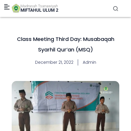
Skip
Madrasah Tsanawiyah
to
MIFTAHUL ULUM 2
content
Class Meeting Third Day: Musabaqah
Syarhil Qur’an (MSQ)
December 21, 2022
Admin