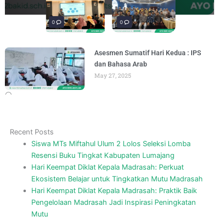
penguatan materi bertajuk "Praktik Baik
penguatan materi "Re-Branding
materi Literasi Digital yang
materi “Pengembangan Ekosistem
penguatan materi bertajuk "Praktik Baik
BY
BY
BY
BY
BY
ADMIN
ADMIN
ADMIN
ADMIN
ADMIN
AUGUST 6, 2026
AUGUST 5, 2026
AUGUST 5, 2026
AUGUST 6, 2026
AUGUST 6, 2026
Madrasah" pada
Keagamaan
BY
BY
ADMIN
ADMIN
AUGUST 4, 2026
AUGUST 3, 2026
0
0
0
Asesmen Sumatif Hari Kedua : IPS
dan Bahasa Arab
May 27, 2025
Recent Posts
Siswa MTs Miftahul Ulum 2 Lolos Seleksi Lomba
Resensi Buku Tingkat Kabupaten Lumajang
Hari Keempat Diklat Kepala Madrasah: Perkuat
Ekosistem Belajar untuk Tingkatkan Mutu Madrasah
Hari Keempat Diklat Kepala Madrasah: Praktik Baik
Pengelolaan Madrasah Jadi Inspirasi Peningkatan
Mutu