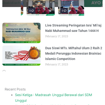
materi Literasi Digital yang
Literasi, para siswa mengikuti latihan
penguatan materi "Re-Branding
materi Literasi Digital yang
BY
BY
BY
BY
ADMIN
ADMIN
ADMIN
ADMIN
AUGUST 5, 2026
AUGUST 1, 2026
AUGUST 5, 2026
AUGUST 5, 2026
Madrasah" pada
Keagamaan
BY
BY
ADMIN
ADMIN
AUGUST 4, 2026
AUGUST 3, 2026
0
0
0
Live Streaming Peringatan Isra’ Mi’raj
Nabi Muhammad saw Tahun 1444 H
February 17, 2023
Dua Siswi MTs. Miftahul Ulum 2 Raih 2
Medali Perunggu Indonesian Brainiac
Islamic Competition
February 17, 2023
Recent Posts
Sesi Ketiga : Madrasah Unggul Berawal dari SDM
Unggul