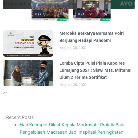
penguatan materi "Re-Branding
materi Literasi Digital yang
Literasi, para siswa mengikuti latihan
penguatan materi bertajuk "Praktik Baik
penguatan materi "Re-Branding
materi Literasi Digital yang
BY
BY
BY
BY
BY
BY
ADMIN
ADMIN
ADMIN
ADMIN
ADMIN
ADMIN
AUGUST 5, 2026
AUGUST 5, 2026
AUGUST 1, 2026
AUGUST 6, 2026
AUGUST 5, 2026
AUGUST 5, 2026
Madrasah" pada
Keagamaan
BY
BY
ADMIN
ADMIN
AUGUST 4, 2026
AUGUST 3, 2026
0
0
0
Merdeka Berkarya Bersama Polri
Berjuang Hadapi Pandemi
August 28, 2021
Lomba Cipta Puisi Piala Kapolres
Lumajang 2021 : Siswi MTs. Miftahul
Ulum 2 Terima Sertifikat
August 28, 2021
Recent Posts
Hari Keempat Diklat Kepala Madrasah: Praktik Baik
Pengelolaan Madrasah Jadi Inspirasi Peningkatan