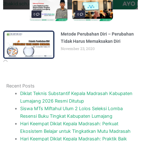
materi “Pengembangan Ekosistem
penguatan materi bertajuk "Praktik Baik
penguatan materi "Re-Branding
materi Literasi Digital yang
materi “Pengembangan Ekosistem
penguatan materi bertajuk "Praktik Baik
BY
BY
BY
BY
BY
BY
ADMIN
ADMIN
ADMIN
ADMIN
ADMIN
ADMIN
AUGUST 6, 2026
AUGUST 6, 2026
AUGUST 5, 2026
AUGUST 5, 2026
AUGUST 6, 2026
AUGUST 6, 2026
Madrasah" pada
BY
ADMIN
AUGUST 4, 2026
0
0
0
Metode Perubahan Diri – Perubahan
Tidak Harus Memaksakan Diri
November 23, 2020
Recent Posts
Diklat Teknis Substantif Kepala Madrasah Kabupaten
Lumajang 2026 Resmi Ditutup
Siswa MTs Miftahul Ulum 2 Lolos Seleksi Lomba
Resensi Buku Tingkat Kabupaten Lumajang
Hari Keempat Diklat Kepala Madrasah: Perkuat
Ekosistem Belajar untuk Tingkatkan Mutu Madrasah
Hari Keempat Diklat Kepala Madrasah: Praktik Baik