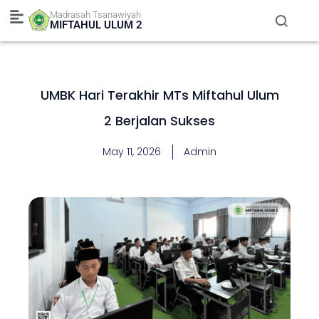
Skip
Madrasah Tsanawiyah
to
MIFTAHUL ULUM 2
content
UMBK Hari Terakhir MTs Miftahul Ulum
2 Berjalan Sukses
May 11, 2026
Admin