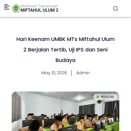
Skip
Madrasah Tsanawiyah
to
MIFTAHUL ULUM 2
content
Hari Keenam UMBK MTs Miftahul Ulum
2 Berjalan Tertib, Uji IPS dan Seni
Budaya
May 10, 2026
Admin