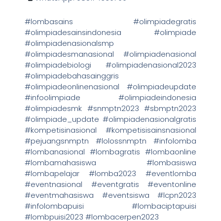
#lombasains #olimpiadegratis
#olimpiadesainsindonesia #olimpiade
#olimpiadenasionalsmp
#olimpiadesmanasional #olimpiadenasional
#olimpiadebiologi #olimpiadenasional2023
#olimpiadebahasainggris
#olimpiadeonlinenasional #olimpiadeupdate
#infoolimpiade #olimpiadeindonesia
#olimpiadesmk #snmptn2023 #sbmptn2023
#olimpiade_update #olimpiadenasionalgratis
#kompetisinasional #kompetisisainsnasional
#pejuangsnmptn #lolossnmptn #infolomba
#lombanasional #lombagratis #lombaonline
#lombamahasiswa #lombasiswa
#lombapelajar #lomba2023 #eventlomba
#eventnasional #eventgratis #eventonline
#eventmahasiswa #eventsiswa #lcpn2023
#infolombapuisi #lombaciptapuisi
#lombpuisi2023 #lombacerpen2023