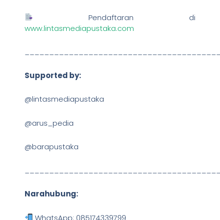
Pendaftaran di
www.lintasmediapustaka.com
_______________________________________
Supported by:
@lintasmediapustaka
@arus_pedia
@barapustaka
_______________________________________
Narahubung:
WhatsApp: 085174339799