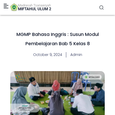
Skip
Madrasah Tsanawiyah
to
MIFTAHUL ULUM 2
content
MGMP Bahasa Inggris : Susun Modul
Pembelajaran Bab 5 Kelas 8
October 9, 2024
Admin