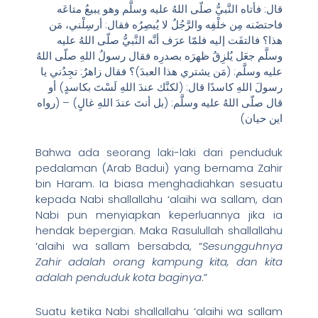
قال: فأتاه النَّبيُّ صلّى اللهُ عليه وسلَّم وهو يبيعُ متاعَه
فاحتضَنه مِن خلْفِه والرَّجُلُ لا يُبصِرُه فقال: أرسِلْني، مَن
هذا؟ فالتفَت إليه فلمّا عرَف أنَّه النَّبيُّ صلّى اللهُ عليه
وسلَّم جعَل يُلزِقُ ظهرَه بصدرِه فقال رسولُ اللهِ صلّى اللهُ
عليه وسلَّم: (مَن يشتري هذا العبدَ)؟ فقال زاهرٌ: تجِدُني يا
رسولَ اللهِ كاسدًا قال: (لكنَّك عندَ اللهِ لَسْتَ بكاسدٍ) أو
قال صلّى اللهُ عليه وسلَّم: (بل أنتَ عندَ اللهِ غالٍ) – (رواه
اين حيان)
Bahwa ada seorang laki-laki dari penduduk
pedalaman (Arab Badui) yang bernama Zahir
bin Haram. Ia biasa menghadiahkan sesuatu
kepada Nabi shallallahu ‘alaihi wa sallam, dan
Nabi pun menyiapkan keperluannya jika ia
hendak bepergian. Maka Rasulullah shallallahu
‘alaihi wa sallam bersabda, “
Sesungguhnya
Zahir adalah orang kampung kita, dan kita
adalah penduduk kota baginya
.”
Suatu ketika Nabi shallallahu ‘alaihi wa sallam