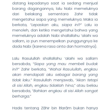
datang kepadanya saat ia sedang menjual
barang dagangannya, lalu Nabi memeluknya
dari belakang sementara Zahir tidak
mengetahui siapa yang memeluknya. Maka ia
berkata, “
Lepaskan aku, siapa ini
?” Lalu ia
menoleh, dan ketika mengetahui bahwa yang
memeluknya adalah Nabi shallallahu ‘alaihi wa
sallam, ia pun menempelkan punggungnya ke
dada Nabi (karena rasa cinta dan hormatnya).
Lalu Rasulullah shallallahu ‘alaihi wa sallam
bersabda, “
Siapa yang mau membeli budak
ini
?” Zahir berkata, “
Wahai Rasulullah, engkau
akan mendapati aku sebagai barang yang
tidak laku
.” Rasulullah menjawab,
“Akan tetapi
di sisi Allah, engkau tidaklah hina
,” atau beliau
bersabda, “
Bahkan engkau di sisi Allah sangat
berharga.
”
Hadis tentang Zāhir bin Ḥarām bukan hanya