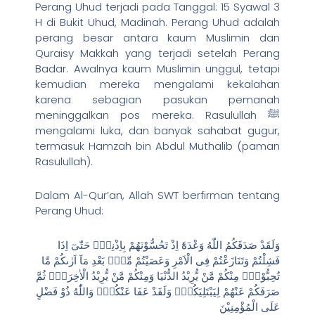
Perang Uhud terjadi pada Tanggal: 15 Syawal 3
H di Bukit Uhud, Madinah. Perang Uhud adalah
perang besar antara kaum Muslimin dan
Quraisy Makkah yang terjadi setelah Perang
Badar. Awalnya kaum Muslimin unggul, tetapi
kemudian mereka mengalami kekalahan
karena sebagian pasukan pemanah
meninggalkan pos mereka. Rasulullah ﷺ
mengalami luka, dan banyak sahabat gugur,
termasuk Hamzah bin Abdul Muthalib (paman
Rasulullah).
Dalam Al-Qur’an, Allah SWT berfirman tentang
Perang Uhud:
وَلَقَدْ صَدَقَكُمُ اللّٰهُ وَعْدَهٗٓ اِذْ تَحُسُّوْنَهُمْ بِاِذْنِهٖۚ حَتّٰىٓ اِذَا
فَشِلْتُمْ وَتَنَازَعْتُمْ فِى الْاَمْرِ وَعَصَيْتُمْ مِّنْۢ بَعْدِ مَآ اَرٰىكُمْ مَّا
تُحِبُّوْنَۗ مِنْكُمْ مَّنْ يُّرِيْدُ الدُّنْيَا وَمِنْكُمْ مَّنْ يُّرِيْدُ الْاٰخِرَةَۚ ثُمَّ
صَرَفَكُمْ عَنْهُمْ لِيَبْتَلِيَكُمْۚ وَلَقَدْ عَفَا عَنْكُمْۗ وَاللّٰهُ ذُوْ فَضْلٍ
عَلَى الْمُؤْمِنِيْنَ