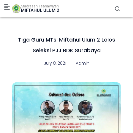
Skip
Madrasah Tsanawiyah
to
MIFTAHUL ULUM 2
content
Tiga Guru MTs. Miftahul Ulum 2 Lolos
Seleksi PJJ BDK Surabaya
July 8, 2021
Admin