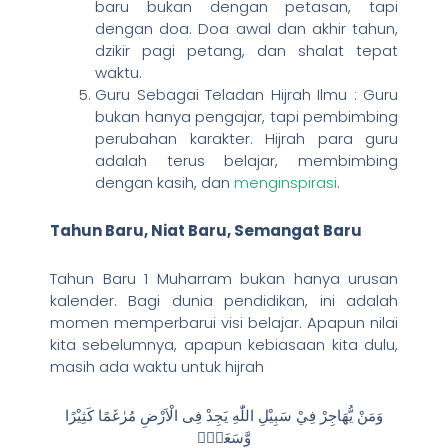
baru bukan dengan petasan, tapi
dengan doa. Doa awal dan akhir tahun,
dzikir pagi petang, dan shalat tepat
waktu.
Guru Sebagai Teladan Hijrah Ilmu : Guru
bukan hanya pengajar, tapi pembimbing
perubahan karakter. Hijrah para guru
adalah terus belajar, membimbing
dengan kasih, dan
menginspirasi
.
Tahun Baru, Niat Baru, Semangat Baru
Tahun Baru 1 Muharram bukan hanya urusan
kalender. Bagi dunia pendidikan, ini adalah
momen memperbarui visi belajar. Apapun nilai
kita sebelumnya, apapun kebiasaan kita dulu,
masih ada waktu untuk hijrah
وَمَنْ يُّهَاجِرْ فِيْ سَبِيْلِ اللّٰهِ يَجِدْ فِى الْاَرْضِ مُرٰغَمًا كَثِيْرًا
وَّسَعَةًۗ