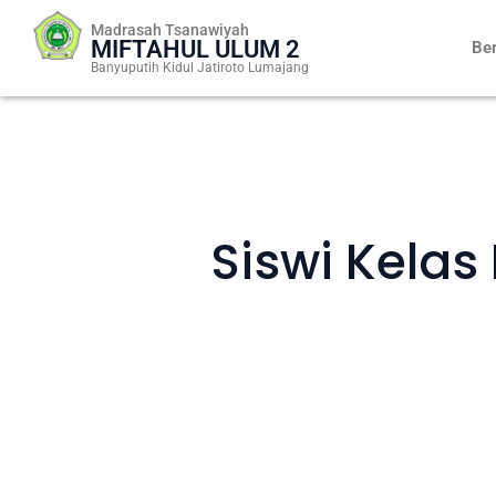
Skip
Madrasah Tsanawiyah
to
MIFTAHUL ULUM 2
Be
content
Banyuputih Kidul Jatiroto Lumajang
Siswi Kelas 