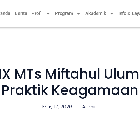
randa
Berita
Profil
Program
Akademik
Info & La
IX MTs Miftahul Ulum 
Praktik Keagamaan
May 17, 2026
Admin