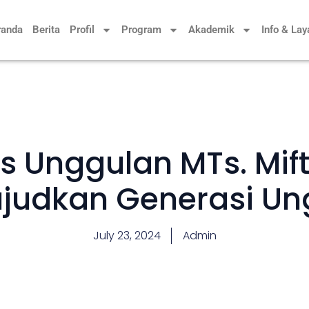
randa
Berita
Profil
Program
Akademik
Info & La
as Unggulan MTs. Mif
ujudkan Generasi Un
July 23, 2024
Admin