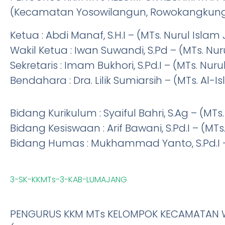
(Kecamatan Yosowilangun, Rowokangkung
Ketua : Abdi Manaf, S.H.I – (MTs. Nurul Islam 
Wakil Ketua : Iwan Suwandi, S.Pd – (MTs. N
Sekretaris : Imam Bukhori, S.Pd.I – (MTs. Nu
Bendahara : Dra. Lilik Sumiarsih – (MTs. A
Bidang Kurikulum : Syaiful Bahri, S.Ag – (M
Bidang Kesiswaan : Arif Bawani, S.Pd.I – (
Bidang Humas : Mukhammad Yanto, S.Pd.I 
3-SK-KKMTs-3-KAB-LUMAJANG
PENGURUS KKM MTs KELOMPOK KECAMATAN W