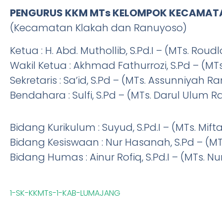
PENGURUS KKM MTs KELOMPOK KECAMATA
(Kecamatan Klakah dan Ranuyoso)
Ketua : H. Abd. Muthollib, S.Pd.I – (MTs. Rou
Wakil Ketua : Akhmad Fathurrozi, S.Pd – (MT
Sekretaris : Sa’id, S.Pd – (MTs. Assunniyah 
Bendahara : Sulfi, S.Pd – (MTs. Darul Ulum 
Bidang Kurikulum : Suyud, S.Pd.I – (MTs. Mi
Bidang Kesiswaan : Nur Hasanah, S.Pd – (MT
Bidang Humas : Ainur Rofiq, S.Pd.I – (MTs. N
1-SK-KKMTs-1-KAB-LUMAJANG