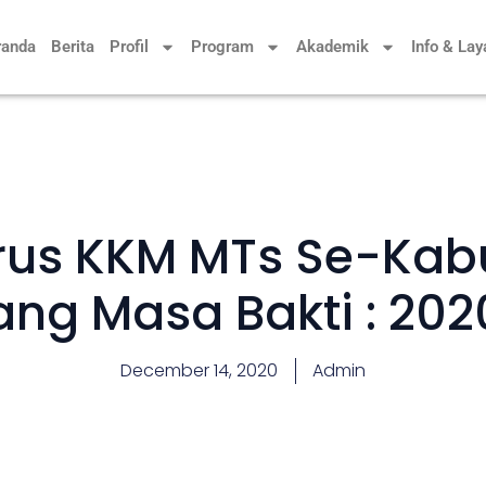
randa
Berita
Profil
Program
Akademik
Info & La
rus KKM MTs Se-Kab
ng Masa Bakti : 20
December 14, 2020
Admin