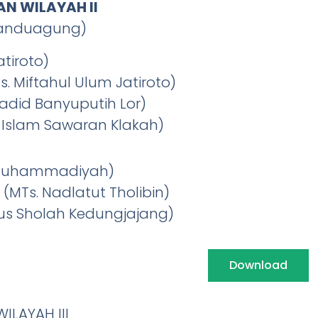
N WILAYAH II
Randuagung)
tiroto)
Ts. Miftahul Ulum Jatiroto)
 Jadid Banyuputih Lor)
ul Islam Sawaran Klakah)
s. Muhammadiyah)
 (MTs. Nadlatut Tholibin)
arus Sholah Kedungjajang)
Download
LAYAH III