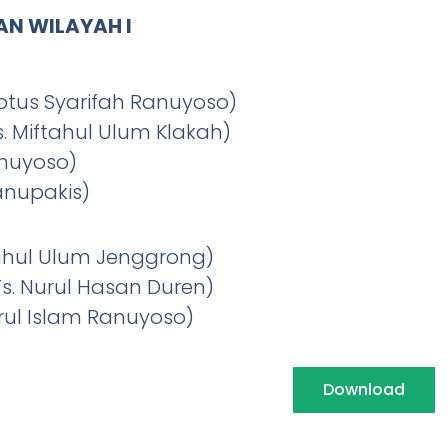
N WILAYAH I
dlotus Syarifah Ranuyoso)
s. Miftahul Ulum Klakah)
Ranuyoso)
Ranupakis)
ftahul Ulum Jenggrong)
s. Nurul Hasan Duren)
urul Islam Ranuyoso)
Download