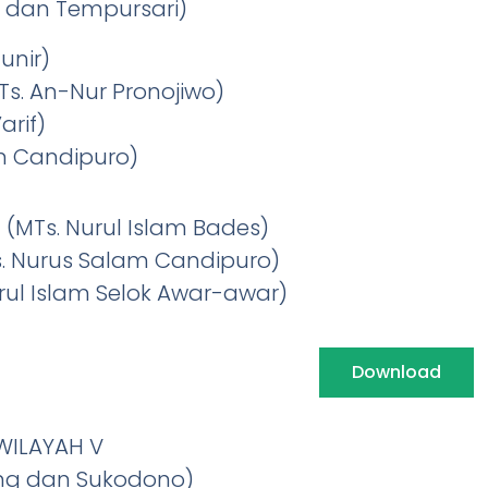
o dan Tempursari)
unir)
s. An-Nur Pronojiwo)
arif)
um Candipuro)
 (MTs. Nurul Islam Bades)
MTs. Nurus Salam Candipuro)
rul Islam Selok Awar-awar)
Download
WILAYAH V
ng dan Sukodono)