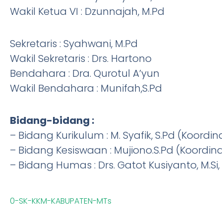
Wakil Ketua VI : Dzunnajah, M.Pd
Sekretaris : Syahwani, M.Pd
Wakil Sekretaris : Drs. Hartono
Bendahara : Dra. Qurotul A’yun
Wakil Bendahara : Munifah,S.Pd
Bidang-bidang :
– Bidang Kurikulum : M. Syafik, S.Pd (Koordi
– Bidang Kesiswaan : Mujiono.S.Pd (Koordin
– Bidang Humas : Drs. Gatot Kusiyanto, M.Si,
0-SK-KKM-KABUPATEN-MTs