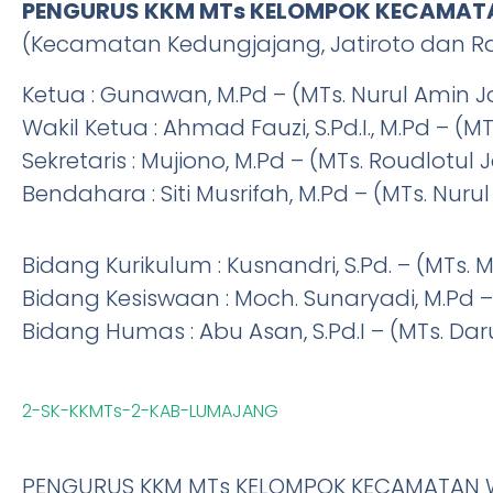
PENGURUS KKM MTs KELOMPOK KECAMATA
(Kecamatan Kedungjajang, Jatiroto dan 
Ketua : Gunawan, M.Pd – (MTs. Nurul Amin Ja
Wakil Ketua : Ahmad Fauzi, S.Pd.I., M.Pd – (M
Sekretaris : Mujiono, M.Pd – (MTs. Roudlotul
Bendahara : Siti Musrifah, M.Pd – (MTs. Nur
Bidang Kurikulum : Kusnandri, S.Pd. – (MT
Bidang Kesiswaan : Moch. Sunaryadi, M.Pd –
Bidang Humas : Abu Asan, S.Pd.I – (MTs. D
2-SK-KKMTs-2-KAB-LUMAJANG
PENGURUS KKM MTs KELOMPOK KECAMATAN WI