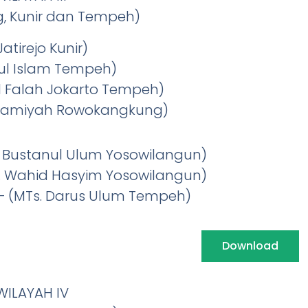
, Kunir dan Tempeh)
Jatirejo Kunir)
urul Islam Tempeh)
rul Falah Jokarto Tempeh)
l-Islamiyah Rowokangkung)
Ts. Bustanul Ulum Yosowilangun)
MTs. Wahid Hasyim Yosowilangun)
– (MTs. Darus Ulum Tempeh)
Download
ILAYAH IV