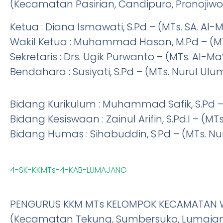
(Kecamatan Pasirian, Candipuro, Pronojiw
Ketua : Diana Ismawati, S.Pd – (MTs. SA. Al-M
Wakil Ketua : Muhammad Hasan, M.Pd – (MT
Sekretaris : Drs. Ugik Purwanto – (MTs. Al-Ma’
Bendahara : Susiyati, S.Pd – (MTs. Nurul Ul
Bidang Kurikulum : Muhammad Safik, S.Pd –
Bidang Kesiswaan : Zainul Arifin, S.Pd.I – (
Bidang Humas : Sihabuddin, S.Pd – (MTs. Nu
4-SK-KKMTs-4-KAB-LUMAJANG
PENGURUS KKM MTs KELOMPOK KECAMATAN 
(Kecamatan Tekung, Sumbersuko, Lumaja