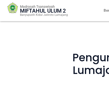
Skip
Madrasah Tsanawiyah
to
MIFTAHUL ULUM 2
Be
content
Banyuputih Kidul Jatiroto Lumajang
Pengu
Lumaja