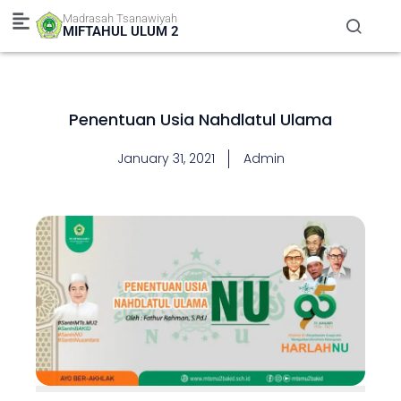
Skip
Madrasah Tsanawiyah
to
MIFTAHUL ULUM 2
content
Penentuan Usia Nahdlatul Ulama
January 31, 2021
Admin