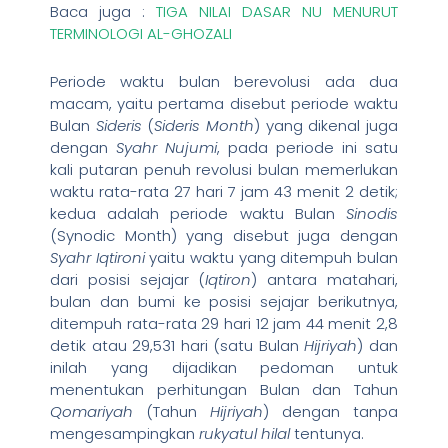
Baca juga :
TIGA NILAI DASAR NU MENURUT
TERMINOLOGI AL-GHOZALI
Periode waktu bulan berevolusi ada dua
macam, yaitu pertama disebut periode waktu
Bulan
Sideris
(
Sideris Month
) yang dikenal juga
dengan
Syahr Nujumi
, pada periode ini satu
kali putaran penuh revolusi bulan memerlukan
waktu rata-rata 27 hari 7 jam 43 menit 2 detik;
kedua adalah periode waktu Bulan
Sinodis
(Synodic Month) yang disebut juga dengan
Syahr Iqtironi
yaitu waktu yang ditempuh bulan
dari posisi sejajar (
Iqtiron
) antara matahari,
bulan dan bumi ke posisi sejajar berikutnya,
ditempuh rata-rata 29 hari 12 jam 44 menit 2,8
detik atau 29,531 hari (satu Bulan
Hijriyah
) dan
inilah yang dijadikan pedoman untuk
menentukan perhitungan Bulan dan Tahun
Qomariyah
(Tahun
Hijriyah
) dengan tanpa
mengesampingkan
rukyatul hilal
tentunya.