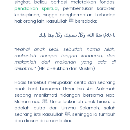
singkat, beliau berhasil meletakkan fondasi
pendidikan spiritual
, pembentukan karakter,
kedisiplinan, hingga penghormatan terhadap
hak orang lain. Rasulullah ﷺ bersabda:
يا غلامُ! سَمِّ اللهَ، وكُلْ بيمينِكَ، وكُلْ مِمّا يَلِيك
“
Wahai anak kecil, sebutlah nama Allah,
makanlah dengan tangan kananmu, dan
makanlah dari makanan yang ada di
dekatmu
.” (HR. al-Bukhari dan Muslim)
Hadis tersebut merupakan cerita dari seorang
anak kecil bernama Umar bin Abi Salamah
sedang menikmati hidangan bersama Nabi
Muhammad ﷺ. Umar bukanlah anak biasa. Ia
adalah putra dari Ummu Salamah, salah
seorang istri Rasulullah ﷺ, sehingga ia tumbuh
dan diasuh di rumah beliau.