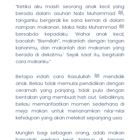
“Ketika aku masih seorang anak kecil yang
berada dalam asuhan Nabi Muhammad ﷺ,
tanganku bergerak ke sana kemari di dalam
nampan makanan. Maka Nabi Muhammad ﷺ
bersabda kepadaku: ‘Wahai anak kecil,
bacalah “Bismillah”, makanlah dengan tangan
kananmu, dan makanlah dari makanan yang
berada di dekatmu.’ Sejak saat itu, begitulah
cara makanku.”
Betapa indah cara Rasulullah ﷺ mendidik
anak. Beliau tidak memulai pendidikan dengan
ceramah yang panjang, tidak pula dengan
bentakan yang membuat hati ciut. Sebaliknya,
beliau memanfaatkan momen sederhana di
meja makan untuk menanamkan nilai-nilai
kehidupan yang akan melekat sepanjang usia.
Mungkin bagi sebagian orang, adab makan
hanyalah perkara kecil. Namun di tangan