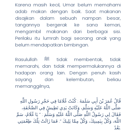
Karena masih kecil, Umar belum memahami
adab makan dengan baik. Saat makanan
disajikan dalam sebuah nampan besar,
tangannya bergerak ke sana kemari,
mengambil makanan dari berbagai sisi.
Perilaku itu lumrah bagi seorang anak yang
belum mendapatkan bimbingan.
Rasulullah ﷺ tidak membentak, tidak
memarahi, dan tidak mempermalukannya di
hadapan orang lain. Dengan penuh kasih
sayang dan kelembutan, beliau
memanggilnya,
قُالُ عُمَرَ بْنَ أَبِي سَلَمَةَ : كُنْتُ غُلَامًا فِي حَجْرِ رَسُولِ اللَّهِ
صَلَّى اللَّهُ عَلَيْهِ وَسَلَّمَ، وَكَانَتْ يَدِي تَطِيشُ فِي الصَّحْفَةِ،
فَقَالَ لِي رَسُولُ اللَّهِ صَلَّى اللَّهُ عَلَيْهِ وَسَلَّمَ : ” يَا غُلَامُ، سَمِّ
اللَّهَ، وَكُلْ بِيَمِينِكَ، وَكُلْ مِمَّا يَلِيكَ “. فَمَا زَالَتْ تِلْكَ طِعْمَتِي
بَعْدُ.