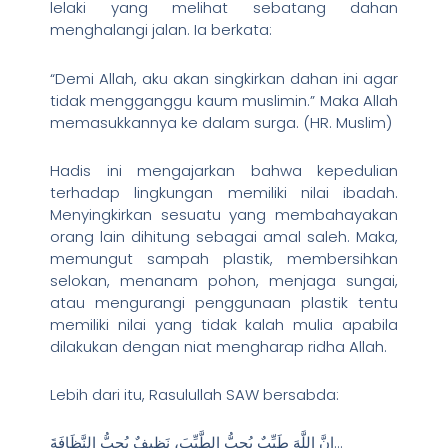
lelaki yang melihat sebatang dahan
menghalangi jalan. Ia berkata:
“Demi Allah, aku akan singkirkan dahan ini agar
tidak mengganggu kaum muslimin.” Maka Allah
memasukkannya ke dalam surga. (HR. Muslim)
Hadis ini mengajarkan bahwa kepedulian
terhadap lingkungan memiliki nilai ibadah.
Menyingkirkan sesuatu yang membahayakan
orang lain dihitung sebagai amal saleh. Maka,
memungut sampah plastik, membersihkan
selokan, menanam pohon, menjaga sungai,
atau mengurangi penggunaan plastik tentu
memiliki nilai yang tidak kalah mulia apabila
dilakukan dengan niat mengharap ridha Allah.
Lebih dari itu, Rasulullah SAW bersabda:
إِنَّ اللَّهَ طَيِّبٌ يُحِبُّ الطَّيِّبَ، نَظِيفٌ يُحِبُّ النَّظَافَةَ…