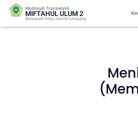
Skip
Madrasah Tsanawiyah
to
MIFTAHUL ULUM 2
Be
content
Banyuputih Kidul Jatiroto Lumajang
Meni
(Memp