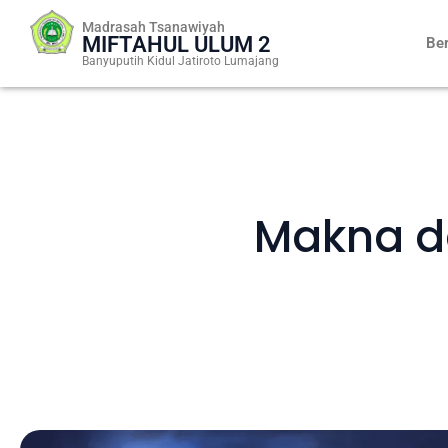
Skip
Madrasah Tsanawiyah
to
MIFTAHUL ULUM 2
Be
content
Banyuputih Kidul Jatiroto Lumajang
Makna d