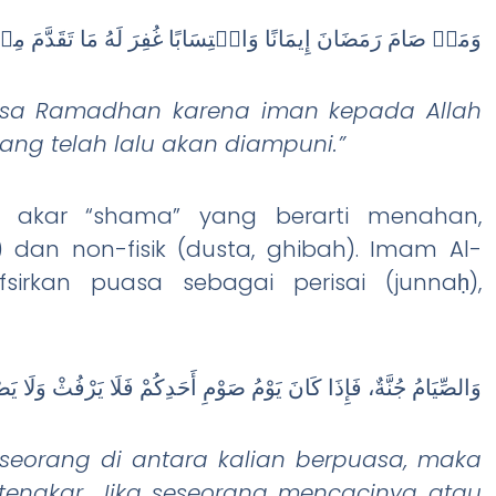
وَمَنۡ صَامَ رَمَضَانَ إِيمَانًا وَاحۡتِسَابًا غُفِرَ لَهُ مَا تَقَدَّمَ مِ
sa Ramadhan karena iman kepada Allah
g telah lalu akan diampuni.”
ari akar “shama” yang berarti menahan,
 dan non-fisik (dusta, ghibah). Imam Al-
irkan puasa sebagai perisai (junnaḥ),
وَالصِّيَامُ جُنَّةٌ، فَإِذَا كَانَ يَوْمُ صَوْمِ أَحَدِكُمْ فَلَا يَرْفُثْ وَلَا يَص
h seorang di antara kalian berpuasa, maka
tengkar. Jika seseorang mencacinya atau