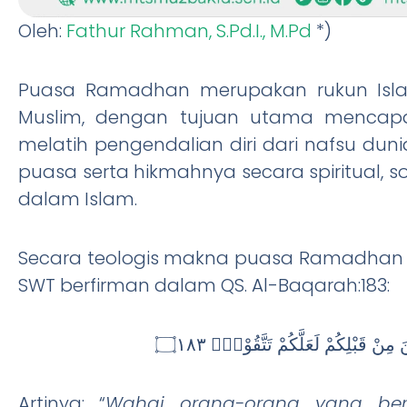
Oleh:
Fathur Rahman, S.Pd.I., M.Pd
*)
Puasa Ramadhan merupakan rukun Isla
Muslim, dengan tujuan utama mencapai 
melatih pengendalian diri dari nafsu duni
puasa serta hikmahnya secara spiritual, sos
dalam Islam.
Secara teologis makna puasa Ramadhan be
SWT berfirman dalam QS. Al-Baqarah:183:
 مِنْ قَبْلِكُمْ لَعَلَّكُمْ تَتَّقُوْنَۙ ۝١٨٣
Artinya: “
Wahai orang-orang yang ber