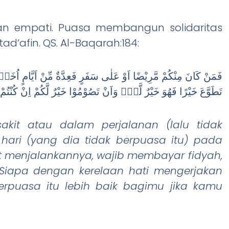
an empati. Puasa membangun solidaritas
d’afin. QS. Al-Baqarah:184:
فَمَنْ كَانَ مِنْكُمْ مَّرِيْضًا اَوْ عَلٰى سَفَرٍ فَعِدَّةٌ مِّنْ اَيَّامٍ اُخ
تَطَوَّعَ خَيْرًا فَهُوَ خَيْرٌ لَّهٗۗ وَاَنْ تَصُوْمُوْا خَيْرٌ لَّكُمْ اِنْ كُنْتُمْ تَع
kit atau dalam perjalanan (lalu tidak
hari (yang dia tidak berpuasa itu) pada
at menjalankannya, wajib membayar fidyah,
 Siapa dengan kerelaan hati mengerjakan
berpuasa itu lebih baik bagimu jika kamu