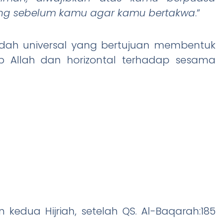
ang sebelum kamu agar kamu bertakwa
.”
adah universal yang bertujuan membentuk
ap Allah dan horizontal terhadap sesama
edua Hijriah, setelah QS. Al-Baqarah:185