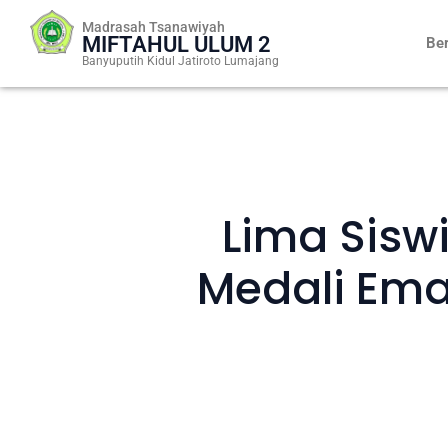
Skip
Madrasah Tsanawiyah
to
MIFTAHUL ULUM 2
Be
content
Banyuputih Kidul Jatiroto Lumajang
Lima Siswi
Medali Ema