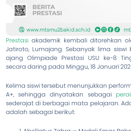
Prestasi
akademik kembali ditorehkan ole
Jatiroto, Lumajang. Sebanyak lima sisw
ajang Olimpiade Prestasi USU ke-8 Tin
secara daring pada Minggu, 18 Januari 2026
Kelima siswi tersebut menunjukkan perfor
A+, sehingga dinyatakan sebagai
pera
sederajat di berbagai mata pelajaran. 
adalah sebagai berikut:
Abelliatus Zahra — Medali Emas Baha