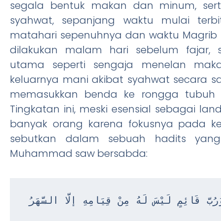
segala bentuk makan dan minum, se
syahwat, sepanjang waktu mulai terb
matahari sepenuhnya dan waktu Magrib ti
dilakukan malam hari sebelum fajar,
utama seperti sengaja menelan maka
keluarnya mani akibat syahwat secara s
memasukkan benda ke rongga tubuh 
Tingkatan ini, meski esensial sebagai landa
banyak orang karena fokusnya pada ke
sebutkan dalam sebuah hadits yang 
Muhammad saw bersabda:
رُبَّ قَائِمٍ لَيْسَ لَهُ مِنْ قِيَامِهِ إلَّا السَّهَرُ