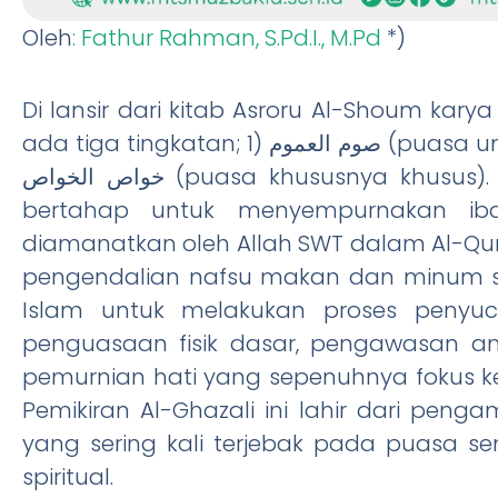
Oleh
: Fathur Rahman, S.Pd.I., M.Pd
*)
Di lansir dari kitab Asroru Al-Shoum kar
ada tiga tingkatan; 1) صوم العموم (puasa umum), 2) صوم الخواص (puasa khusus), 3) صوم
خواص الخواص (puasa khususnya khusus). Ini merupakan panduan mendalam dan
bertahap untuk menyempurnakan i
diamanatkan oleh Allah SWT dalam Al-Qur’
pengendalian nafsu makan dan minum se
Islam untuk melakukan proses penyuci
penguasaan fisik dasar, pengawasan an
pemurnian hati yang sepenuhnya fokus kep
Pemikiran Al-Ghazali ini lahir dari pe
yang sering kali terjebak pada puasa 
spiritual.