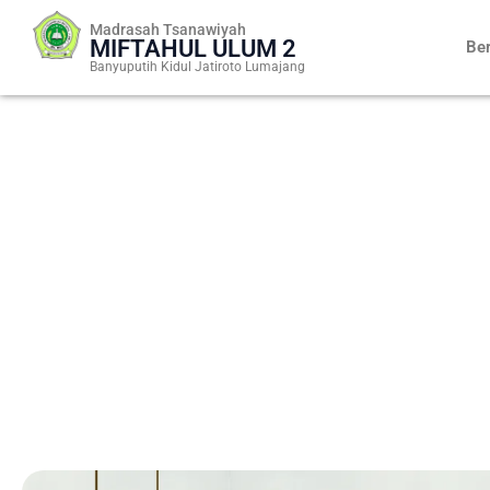
Skip
Madrasah Tsanawiyah
to
MIFTAHUL ULUM 2
Be
content
Banyuputih Kidul Jatiroto Lumajang