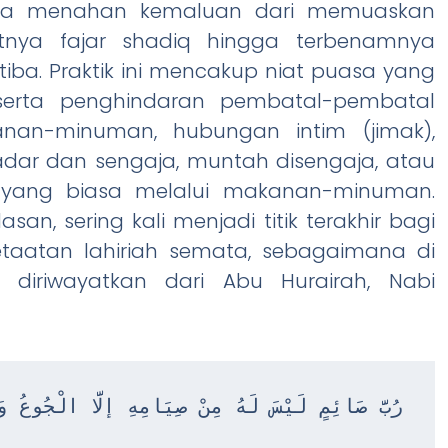
rta menahan kemaluan dari memuaskan
itnya fajar shadiq hingga terbenamnya
ba. Praktik ini mencakup niat puasa yang
 serta penghindaran pembatal-pembatal
nan-minuman, hubungan intim (jimak),
adar dan sengaja, muntah disengaja, atau
yang biasa melalui makanan-minuman.
san, sering kali menjadi titik terakhir bagi
taatan lahiriah semata, sebagaimana di
diriwayatkan dari Abu Hurairah, Nabi
رُبَّ صَائِمٍ لَيْسَ لَهُ مِنْ صِيَامِهِ إلَّا الْجُوعُ وَ