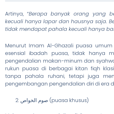
Artinya, “
Berapa banyak orang yang b
kecuali hanya lapar dan hausnya saja.
tidak mendapat pahala kecuali hanya b
Menurut Imam Al-Ghazali puasa umum (صوم العموم), merupakan sebagai fond
esensial ibadah puasa, tidak hanya me
pengendalian makan-minum dan syahw
rukun puasa di berbagai kitan fiqh k
tanpa pahala ruhani, tetapi juga menj
pengembangan pengendalian diri di era dig
صوم الخواص (puasa khusus)