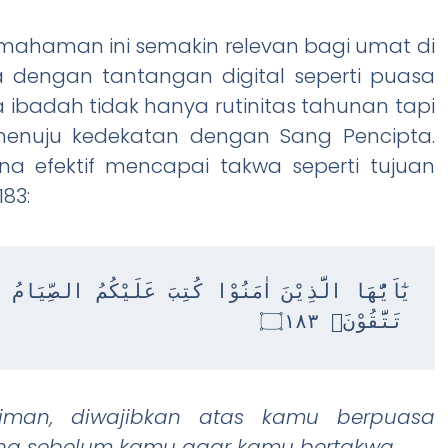
emahaman ini semakin relevan bagi umat di
a dengan tantangan digital seperti puasa
 ibadah tidak hanya rutinitas tahunan tapi
 menuju kedekatan dengan Sang Pencipta.
a efektif mencapai takwa seperti tujuan
83:
تَتَّقُوْنَۙ ۝١٨٣
iman, diwajibkan atas kamu berpuasa
ang sebelum kamu agar kamu bertakwa
.