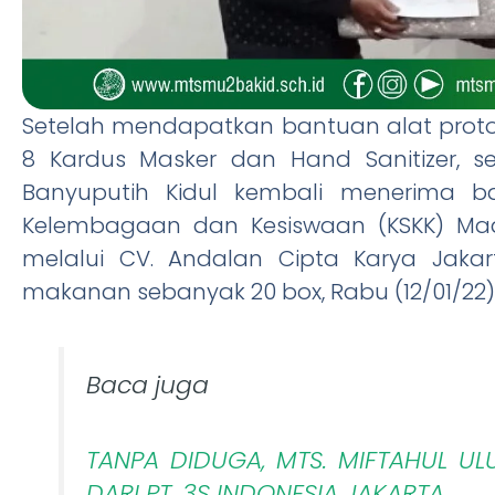
Setelah mendapatkan bantuan alat protok
8 Kardus Masker dan Hand Sanitizer, s
Banyuputih Kidul kembali menerima ba
Kelembagaan dan Kesiswaan (KSKK) Mad
melalui CV. Andalan Cipta Karya Jakar
makanan sebanyak 20 box, Rabu (12/01/22)
Baca juga
TANPA DIDUGA, MTS. MIFTAHUL UL
DARI PT. 3S INDONESIA JAKARTA