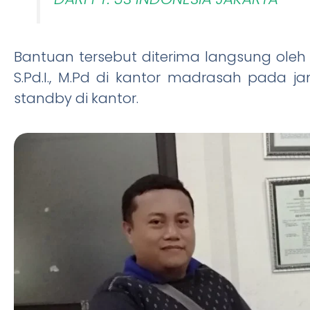
Bantuan tersebut diterima langsung oleh K
S.Pd.I., M.Pd di kantor madrasah pada j
standby di kantor.