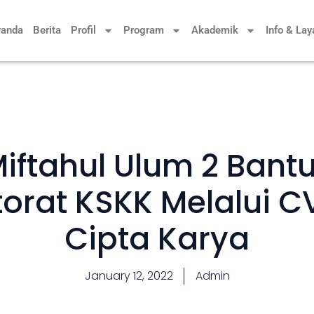
randa
Berita
Profil
Program
Akademik
Info & La
Miftahul Ulum 2 Ban
ktorat KSKK Melalui C
Cipta Karya
January 12, 2022
Admin