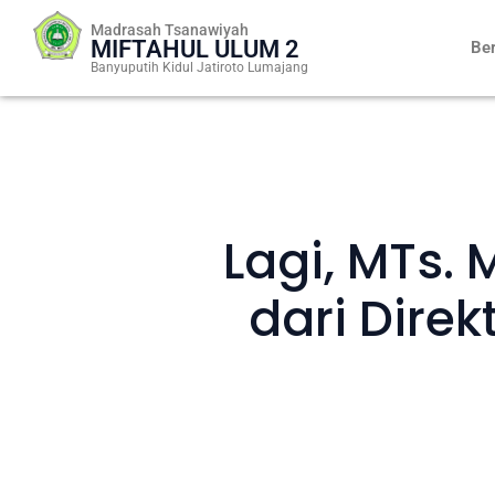
Skip
Madrasah Tsanawiyah
to
MIFTAHUL ULUM 2
Be
content
Banyuputih Kidul Jatiroto Lumajang
Lagi, MTs. 
dari Dire