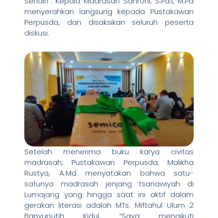
Sendiri”. Kepala Madrasah Sahroni, S.Pd.I, M.Pd
menyerahkan langsung kepada Pustakawan
Perpusda, dan disaksikan seluruh peserta
diskusi.
Setelah menerima buku karya civitas
madrasah, Pustakawan Perpusda, Malikha
Rustya, A.Md menyatakan bahwa satu-
satunya madrasah jenjang tsanawiyah di
Lumajang yang hingga saat ini aktif dalam
gerakan literasi adalah MTs. Miftahul Ulum 2
Banyuputih Kidul, “Saya mengikuti