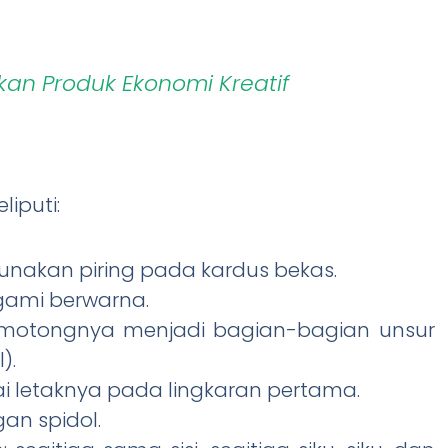
takan Produk Ekonomi Kreatif
iputi:
nakan piring pada kardus bekas.
igami berwarna.
motongnya menjadi bagian-bagian unsur
).
i letaknya pada lingkaran pertama.
an spidol.