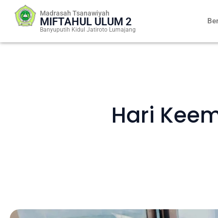
Skip
Madrasah Tsanawiyah
to
MIFTAHUL ULUM 2
Be
content
Banyuputih Kidul Jatiroto Lumajang
Hari Keem