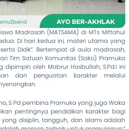
 Siswa Madrasah (MATSAMA) di MTs Miftahul
dua. Di hari kedua ini, materi utama yang
serta Didik”. Bertempat di aula madrasah,
ari Tim Satuan Komunitas (Sako) Pramuka
dipimpin oleh Mabrur Hasbullah, S.Pd.I ini
an dan penguatan karakter melalui
enyenangkan.
o, S Pd pembina Pramuka yang juga Waka
kan pentingnya pendidikan karakter bagi
yang disiplin, tangguh, dan islami adalah
adalah momen terbaik untuk memulainya,”