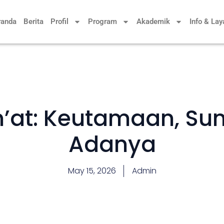
randa
Berita
Profil
Program
Akademik
Info & La
m’at: Keutamaan, Su
Adanya
May 15, 2026
Admin