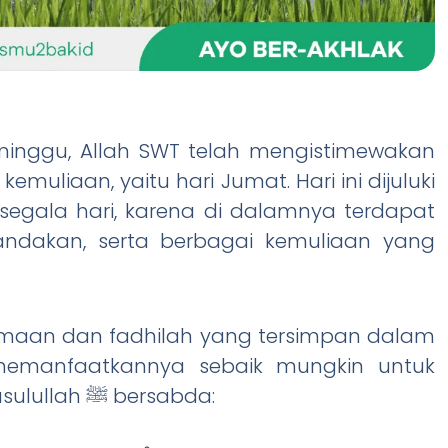
minggu, Allah SWT telah mengistimewakan
uliaan, yaitu hari Jumat. Hari ini dijuluki
egala hari, karena di dalamnya terdapat
andakan, serta berbagai kemuliaan yang
tamaan dan fadhilah yang tersimpan dalam
 memanfaatkannya sebaik mungkin untuk
menambah keimanan dan ketakwaan.” Rasulullah ﷺ bersabda: