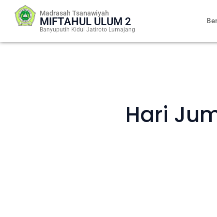
Skip
Madrasah Tsanawiyah
to
MIFTAHUL ULUM 2
Be
content
Banyuputih Kidul Jatiroto Lumajang
Hari Ju