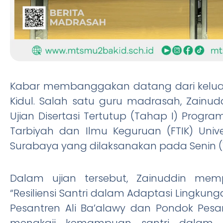
Kabar membanggakan datang dari keluar
Kidul. Salah satu guru madrasah, Zainud
Ujian Disertasi Tertutup (Tahap I) Progr
Tarbiyah dan Ilmu Keguruan (FTIK) Univ
Surabaya yang dilaksanakan pada Senin (1
Dalam ujian tersebut, Zainuddin memp
“Resiliensi Santri dalam Adaptasi Lingkung
Pesantren Ali Ba’alawy dan Pondok Pesant
mengkaji kemampuan santri dalam b