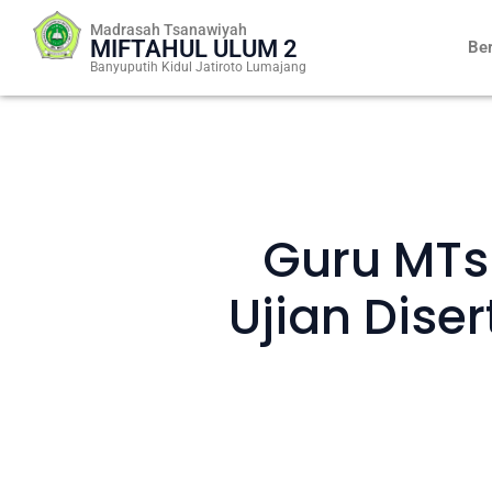
Skip
Madrasah Tsanawiyah
to
MIFTAHUL ULUM 2
Be
content
Banyuputih Kidul Jatiroto Lumajang
Guru MTs 
Ujian Dise