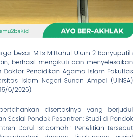
ga besar MTs Miftahul Ulum 2 Banyuputih
din, berhasil mengikuti dan menyelesaikan
am Doktor Pendidikan Agama Islam Fakultas
ersitas Islam Negeri Sunan Ampel (UINSA)
5/6/2026).
ertahankan disertasinya yang berjudul
an Sosial Pondok Pesantren: Studi di Pondok
ren Darul Istiqomah.” Penelitian tersebut
eradaptasi dengan lingkungan sosial