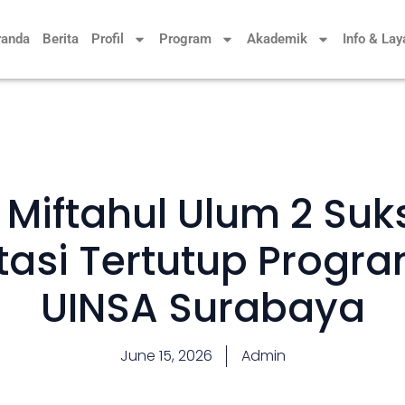
randa
Berita
Profil
Program
Akademik
Info & La
Miftahul Ulum 2 Suk
rtasi Tertutup Progra
UINSA Surabaya
June 15, 2026
Admin