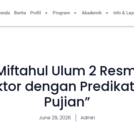
randa
Berita
Profil
Program
Akademik
Info & La
Miftahul Ulum 2 Res
ktor dengan Predika
Pujian”
June 29, 2026
Admin