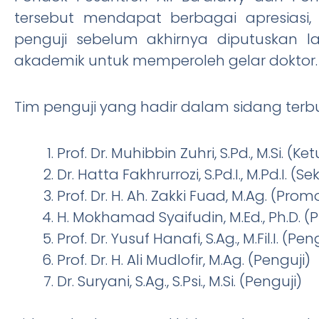
tersebut mendapat berbagai apresiasi
penguji sebelum akhirnya diputuskan 
akademik untuk memperoleh gelar doktor.
Tim penguji yang hadir dalam sidang terbuk
Prof. Dr. Muhibbin Zuhri, S.Pd., M.Si. (K
Dr. Hatta Fakhrurrozi, S.Pd.I., M.Pd.I. (S
Prof. Dr. H. Ah. Zakki Fuad, M.Ag. (Pro
H. Mokhamad Syaifudin, M.Ed., Ph.D. 
Prof. Dr. Yusuf Hanafi, S.Ag., M.Fil.I. (Pe
Prof. Dr. H. Ali Mudlofir, M.Ag. (Penguji)
Dr. Suryani, S.Ag., S.Psi., M.Si. (Penguji)