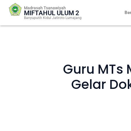
Skip
Madrasah Tsanawiyah
to
MIFTAHUL ULUM 2
Be
content
Banyuputih Kidul Jatiroto Lumajang
Guru MTs 
Gelar Do