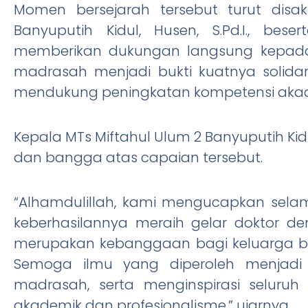
Momen bersejarah tersebut turut disa
Banyuputih Kidul, Husen, S.Pd.I., be
memberikan dukungan langsung kepada D
madrasah menjadi bukti kuatnya solid
mendukung peningkatan kompetensi akade
Kepala MTs Miftahul Ulum 2 Banyuputih Kidu
dan bangga atas capaian tersebut.
“Alhamdulillah, kami mengucapkan selam
keberhasilannya meraih gelar doktor deng
merupakan kebanggaan bagi keluarga bes
Semoga ilmu yang diperoleh menjad
madrasah, serta menginspirasi seluruh
akademik dan profesionalisme,” ujarnya.