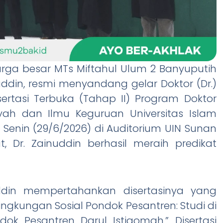
rga besar MTs Miftahul Ulum 2 Banyuputih
uddin, resmi menyandang gelar Doktor (Dr.)
sertasi Terbuka (Tahap II) Program Doktor
yah dan Ilmu Keguruan Universitas Islam
Senin (29/6/2026) di Auditorium UIN Sunan
 Dr. Zainuddin berhasil meraih predikat
uddin mempertahankan disertasinya yang
Lingkungan Sosial Pondok Pesantren: Studi di
ok Pesantren Darul Istiqomah.” Disertasi