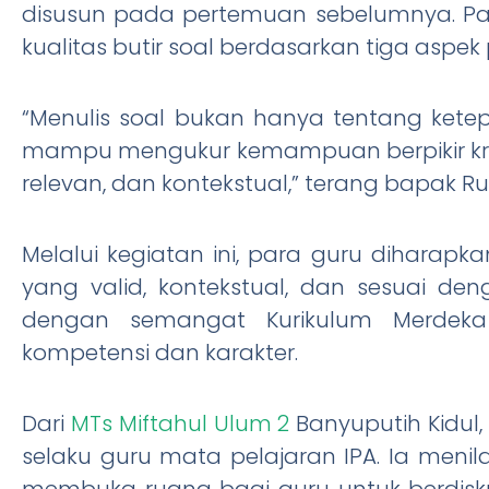
disusun pada pertemuan sebelumnya. P
kualitas butir soal berdasarkan tiga aspek p
“Menulis soal bukan hanya tentang kete
mampu mengukur kemampuan berpikir kriti
relevan, dan kontekstual,” terang bapak R
Melalui kegiatan ini, para guru diharap
yang valid, kontekstual, dan sesuai deng
dengan semangat Kurikulum Merdek
kompetensi dan karakter.
Dari
MTs Miftahul Ulum 2
Banyuputih Kidul, k
selaku guru mata pelajaran IPA. Ia men
membuka ruang bagi guru untuk berdisku