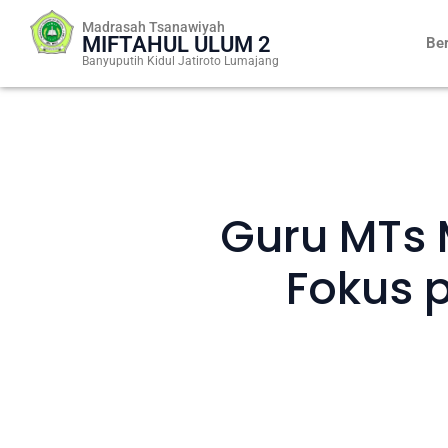
Skip
Madrasah Tsanawiyah
to
MIFTAHUL ULUM 2
Be
content
Banyuputih Kidul Jatiroto Lumajang
Guru MTs M
Fokus 