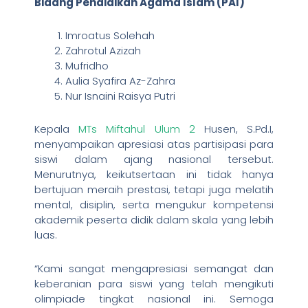
Bidang Pendidikan Agama Islam (PAI)
Imroatus Solehah
Zahrotul Azizah
Mufridho
Aulia Syafira Az-Zahra
Nur Isnaini Raisya Putri
Kepala
MTs Miftahul Ulum 2
Husen, S.Pd.I,
menyampaikan apresiasi atas partisipasi para
siswi dalam ajang nasional tersebut.
Menurutnya, keikutsertaan ini tidak hanya
bertujuan meraih prestasi, tetapi juga melatih
mental, disiplin, serta mengukur kompetensi
akademik peserta didik dalam skala yang lebih
luas.
“Kami sangat mengapresiasi semangat dan
keberanian para siswi yang telah mengikuti
olimpiade tingkat nasional ini. Semoga