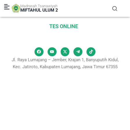
Skip
Madrasah Tsanawiyah
to
MIFTAHUL ULUM 2
content
TES ONLINE
F
Y
X
T
T
a
o
-
e
i
Jl. Raya Lumajang – Jember, Krajan 1, Banyuputih Kidul,
c
u
t
l
k
Kec. Jatiroto, Kabupaten Lumajang, Jawa Timur 67355
e
t
w
e
t
b
u
i
g
o
o
b
t
r
k
o
e
t
a
k
e
m
r
-
p
l
a
n
e