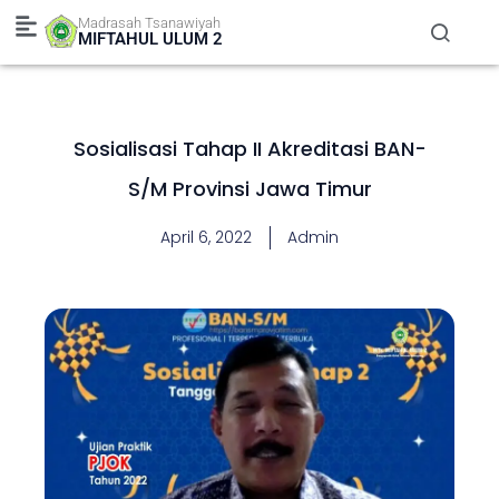
Skip
Madrasah Tsanawiyah
to
MIFTAHUL ULUM 2
content
Sosialisasi Tahap II Akreditasi BAN-
S/M Provinsi Jawa Timur
April 6, 2022
Admin