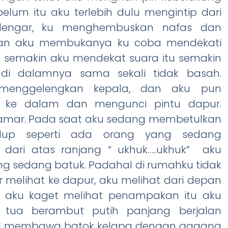
lum itu aku terlebih dulu mengintip dari
erdengar, ku menghembuskan nafas dan
han aku membukanya ku coba mendekati
u semakin aku mendekat suara itu semakin
 di dalamnya sama sekali tidak basah.
 menggelengkan kepala, dan aku pun
ke dalam dan mengunci pintu dapur.
amar. Pada saat aku sedang membetulkan
up seperti ada orang yang sedang
dari atas ranjang “ ukhuk…..ukhuk” aku
g sedang batuk. Padahal di rumahku tidak
r melihat ke dapur, aku melihat dari depan
a, aku kaget melihat penampakan itu aku
a tua berambut putih panjang berjalan
mbil membawa batok kelapa dengan gagang