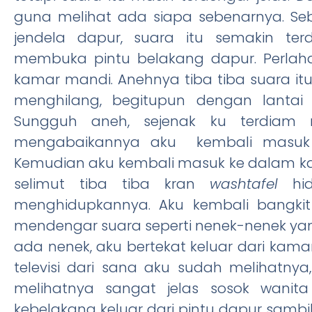
guna melihat ada siapa sebenarnya. Sebe
jendela dapur, suara itu semakin t
membuka pintu belakang dapur. Perla
kamar mandi. Anehnya tiba tiba suara it
menghilang, begitupun dengan lantai
Sungguh aneh, sejenak ku terdiam
mengabaikannya aku kembali masuk 
Kemudian aku kembali masuk ke dalam k
selimut tiba tiba kran
washtafel
hid
menghidupkannya. Aku kembali bangkit 
mendengar suara seperti nenek-nenek yan
ada nenek, aku bertekat keluar dari kama
televisi dari sana aku sudah melihatny
melihatnya sangat jelas sosok wanit
kebelakang keluar dari pintu dapur sa