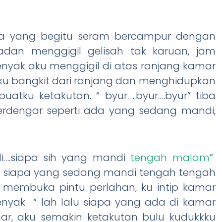
a yang begitu seram bercampur dengan
an menggigil gelisah tak karuan, jam
yenyak aku menggigil di atas ranjang kamar
aku bangkit dari ranjang dan menghidupkan
ku ketakutan. “ byur…..byur….byur” tiba
 terdengar seperti ada yang sedang mandi,
i….siapa sih yang mandi
tengah malam
”
ir siapa yang sedang mandi tengah tengah
membuka pintu perlahan, ku intip kamar
nyak “ lah lalu siapa yang ada di kamar
ar, aku semakin ketakutan bulu kudukkku