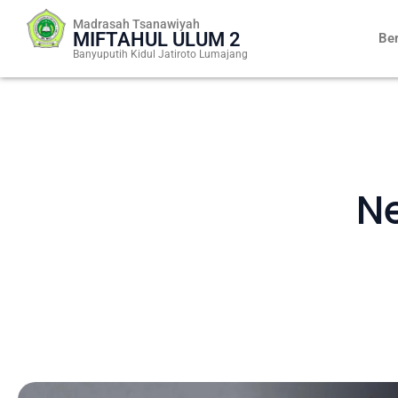
Skip
Madrasah Tsanawiyah
to
MIFTAHUL ULUM 2
Be
content
Banyuputih Kidul Jatiroto Lumajang
N