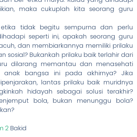
ian, maka cukuplah kita seorang guru
 etika tidak begitu sempurna dan perlu
dihadapi seperti ini, apakah seorang guru
 acuh, dan membiarkannya memiliki prilaku
osial? Bukankah prilaku baik terlahir dari
guru dilarang memantau dan menasehati
 anak bangsa ini pada akhirnya? Jika
enjarakan, lantas prilaku baik muridnya
inkah hidayah sebagai solusi terakhir?
menjemput bola, bukan menunggu bola?
gkan?
um 2
Bakid