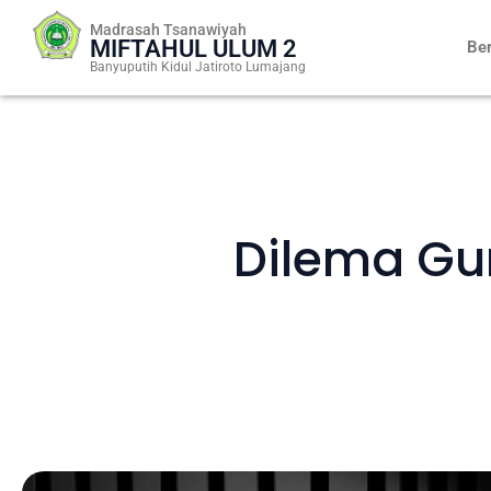
Skip
Madrasah Tsanawiyah
to
MIFTAHUL ULUM 2
Be
content
Banyuputih Kidul Jatiroto Lumajang
Dilema Gu