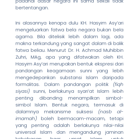
padahal dasar negara ini sama sekali tidak
bertentangan.
Ini alasannya kenapa dulu KH. Hasyim Asy’ari
mengeluarkan fatwa bela negara bukan bela
agama. Bila ditelisik lebih dalam lagi, ada
makna terkandung yang sangat dalam di balik
fatwa beliau. Menurut Dr. H. Achmad Muhibbin
Zuhri, MAg, apa yang difatwakan oleh KH.
Hasyim Asy’ari merupakan bentuk ekspresi dari
pandangan keagamaan sunni yang lebih
mengedepankan substansi Islam daripada
formalitas. Dalam pandangan politik
(fiqh
siyasi)
sunni, berlakunya syari’at Islam lebih
penting dibanding menampilkan simbol-
simbol Islam. Bentuk negara, termasuk di
dalamnya mekanisme suksesi
(nasb al-
imamah)
boleh bermacam-macam, tetapi
yang penting adalah berlakunya nilai-nilai
universal Islam dan mengandung jaminan
kebebasan bagi umat Islam untuk