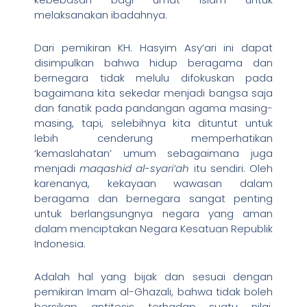
melaksanakan ibadahnya.
Dari pemikiran KH. Hasyim Asy’ari ini dapat
disimpulkan bahwa hidup beragama dan
bernegara tidak melulu difokuskan pada
bagaimana kita sekedar menjadi bangsa saja
dan fanatik pada pandangan agama masing-
masing, tapi, selebihnya kita dituntut untuk
lebih cenderung memperhatikan
‘kemaslahatan’ umum sebagaimana juga
menjadi
maqashid al-syari’ah
itu sendiri. Oleh
karenanya, kekayaan wawasan dalam
beragama dan bernegara sangat penting
untuk berlangsungnya negara yang aman
dalam menciptakan Negara Kesatuan Republik
Indonesia.
Adalah hal yang bijak dan sesuai dengan
pemikiran Imam al-Ghazali, bahwa tidak boleh
bersikap antitesis terhadap suatu nilai.