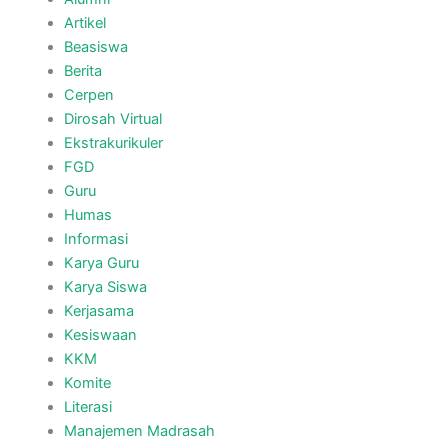
Usung Tema : Bangkitkan Literasi,
Berinovasi Tanpa Henti
December 5, 2022
Class Meeting Hari Terakhir: Voices
For Change & Mengunjungi Museum
Nasional Indonesia
June 21, 2022
Class Meeting Hari Ketiga: Membuat
Taman Dan Berkunjung ke Museum
Sejarah Nasional Indonesia Serta
Monumen Nasional.
June 20, 2022
Pembukaan Class Meeting Semester
Genap 2021-2022: Panitia
Perkenalkan Teknologi AI
June 18, 2022