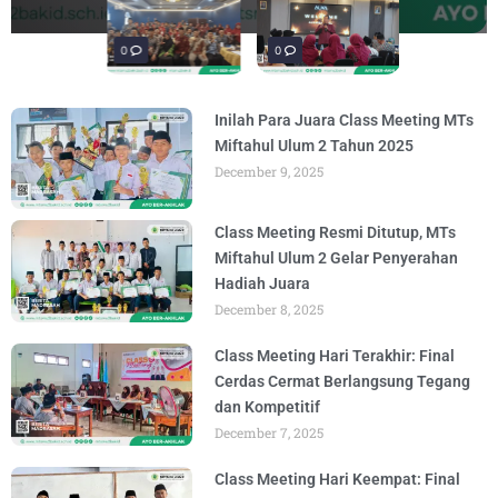
penguatan materi "Re-Branding
materi Literasi Digital yang
Literasi, para siswa mengikuti latihan
penguatan materi bertajuk "Praktik Baik
penguatan materi "Re-Branding
materi Literasi Digital yang
BY
BY
BY
BY
BY
BY
ADMIN
ADMIN
ADMIN
ADMIN
ADMIN
ADMIN
AUGUST 5, 2026
AUGUST 5, 2026
AUGUST 1, 2026
AUGUST 6, 2026
AUGUST 5, 2026
AUGUST 5, 2026
Madrasah" pada
Keagamaan
BY
BY
ADMIN
ADMIN
AUGUST 4, 2026
AUGUST 3, 2026
0
0
0
Inilah Para Juara Class Meeting MTs
Miftahul Ulum 2 Tahun 2025
December 9, 2025
Class Meeting Resmi Ditutup, MTs
Miftahul Ulum 2 Gelar Penyerahan
Hadiah Juara
December 8, 2025
Class Meeting Hari Terakhir: Final
Cerdas Cermat Berlangsung Tegang
dan Kompetitif
December 7, 2025
Class Meeting Hari Keempat: Final