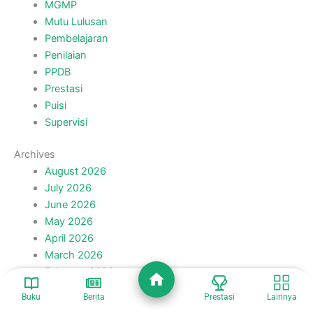
Penutupan Class Meeting Ganjil
Tahun Pelajaran : 2021/2022
December 18, 2021
Usung Tema Be Smart, Be Fun : Class
Meeting Semester Ganjil TP.
2021/2022 Resmi Digelar
December 11, 2021
Recent Posts
Hari Keempat Diklat Kepala Madrasah: Praktik Baik
Pengelolaan Madrasah Jadi Inspirasi Peningkatan
Mutu
Sesi Ketiga : Madrasah Unggul Berawal dari SDM
Unggul
Kepala BDK Surabaya Ajak Madrasah Bangun Re-
Buku
Berita
Prestasi
Lainnya
Branding Berbasis Mutu dan Kepercayaan Publik