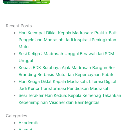
Class Meeting Second Day: Writing
and Reading a Poetry
December 12, 2022
Class Meeting First Day: A Moslem of
Singing
December 11, 2022
Pembukaan Class Meeting Semester
Ganjil 2022-2023
December 10, 2022
Inilah Jenis Lomba dan Jadwal Class
Meeting Ganjil Tahun Pelajaran
2022/2023
December 9, 2022
Class Meeting Ganjil TP. 2022/2023